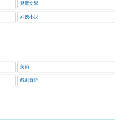
兒童文學
武俠小說
美術
戲劇舞蹈