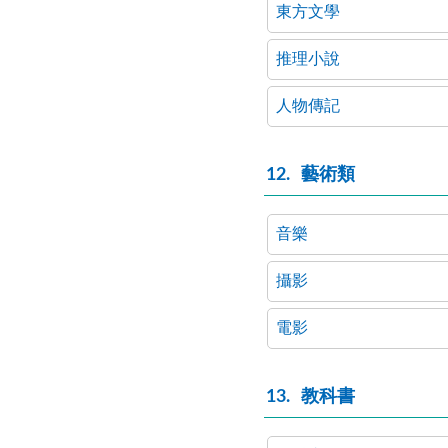
東方文學
推理小說
人物傳記
12
藝術類
音樂
攝影
電影
13
教科書