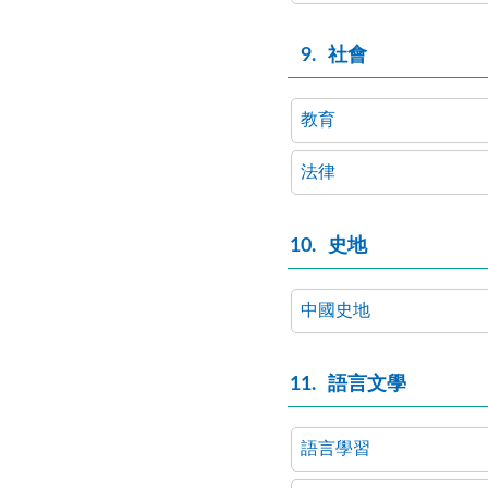
9
社會
教育
法律
10
史地
中國史地
11
語言文學
語言學習