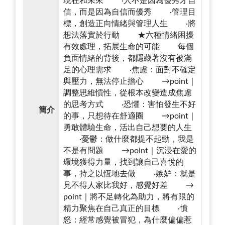
現在和未來 ·人不是因為優秀才自
信，而是因為自信而優秀 ·管理目
標，創造正向情緒與管理人生 ·將
想法落實於行動 ★六種情緒困擾
有效處理，拓展生命的可能 每個
負面情緒的背後，都隱藏著沒有被滿
足的心理需求 ·焦慮：面對不確定
與壓力，無法停止擔心 →point｜
調整思維慣性，從根本改變造成焦慮
的思考方式 ·恐懼：害怕發生不好
簡介
的事，只想待在舒適圈 →point｜
勇敢體驗生命，活出自己想要的人生
·憂鬱：做什麼都提不起勁，我是
不是有問題 →point｜沉浸在愛的
環境獲得力量，找到讓自己喜悅的
事，持之以恆地去做 ·嫉妒：就是
見不得人家比我好，感覺好差 →
point｜將不足轉化為助力，將有限的
精力聚焦在自己真正的目標 ·憤
怒：經常感覺被冒犯，為什麼偏偏惹