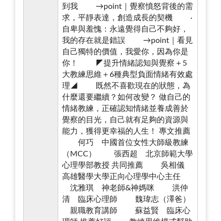
到我 →point｜覺察憤怒背後的需
求，平靜表達，創造成長的契機 ·
自卑與羞愧：永遠覺得自己不夠好，
我的存在就是錯誤 →point｜看見
自己獨特的價值，我愛你，因為你是
你！ ◤提升情緒認知與覺察＋5
大教練思維＋6種典型負面情緒有效處
理◢ 既然不喜歡現在的狀態，為
什麼還要繼續？如何改變？ 做自己的
情緒教練，正確認知情緒並養成善於
覺察的目光，自己就有足夠的資源與
能力，獲得更幸福的人生！ 專文推薦
何巧 中國首位女性大師級教練
（MCC） 張西超 北京師範大學
心理學部教授 共同推薦 吳相儀
高雄醫學大學正向心理學中心主任
沈雅琪 神老師&神媽咪 洪仲
清 臨床心理師 魏瑋志（澤爸）
親職教育講師 蘇益賢 臨床心