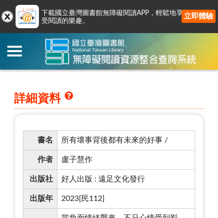
下載國立臺灣圖書館無障礙閱讀APP，輕鬆地享
立即體驗
受閱讀的樂趣。
詳細資料
書名
所有壞事背後都有未來的好事 /
作者
盧子慧作
出版社
好人出版 : 遠足文化發行
出版年
2023[民112]
當負面情緒襲來，不只心情受到影