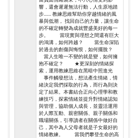
響，還會遲遲無法行動，人生原地踏
步…… 教練思維幫助你穿越情緒的風
暴與低潮， 找回自己的力量，讓生命
的不確定轉變為成就豐盛美好的每一
步。 當現實與理想之間還有巨大
的鴻溝，如何跨越？ 當生命深陷
於過去的創傷與悔恨，如何擺脫？
當人生唯一不變的就是變，如何擁
抱不確定？ ★更深刻的情緒探
索，運用教練思維在黑暗中照進光
事件觸發想法，想法產生情緒，情
緒決定我們採取的行為，而行為則決
定了結果。本書結合正向心理學和教
練技巧，探索情緒並提升對情緒認知
與管理，協助個人成長，並靈活運用
於人際互動、親密關係、親子關係和
職場關係，引導讀者在關係中做好自
己，其中為人父母者就是子女最好的
情緒教練。 當我們攀登生命的高