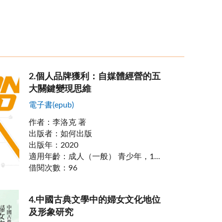
2
.
個人品牌獲利：自媒體經營的五
大關鍵變現思維
電子書(epub)
作者
：
李洛克 著
出版者
：
如何出版
出版年
：
2020
適用年齡
：
成人（一般） 青少年，14-17歲
借閱次數
：
96
4
.
中國古典文學中的婦女文化地位
及形象研究