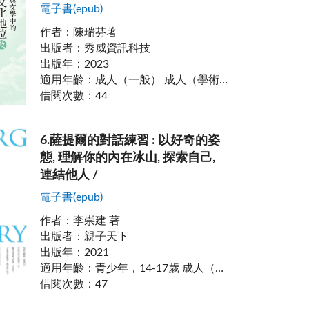
電子書(epub)
作者
：
陳瑞芬著
出版者
：
秀威資訊科技
出版年
：
2023
適用年齡
：
成人（一般） 成人（學術）
借閱次數
：
44
6
.
薩提爾的對話練習 : 以好奇的姿
態, 理解你的內在冰山, 探索自己,
連結他人 /
電子書(epub)
作者
：
李崇建 著
出版者
：
親子天下
出版年
：
2021
適用年齡
：
青少年，14-17歲 成人（一般） 樂齡，60歲以上
借閱次數
：
47