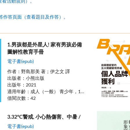
查看活動規則）。
徵答作答頁面（查看題目及作答）。
1
.
男孩都是外星人! 家有男孩必備
圖解性教育手冊
電子書(epub)
作者
：
野島那美 著；伊之文 譯
出版者
：
小熊出版
出版年
：
2021
適用年齡
：
成人（一般） 青少年，14-17歲 學齡兒童，9-13歲
借閱次數
：
42
3
.
32°C警戒, 小心熱傷害、中暑 /
電子書(epub)