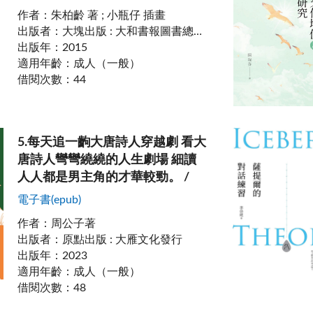
作者
：
朱柏齡 著 ; 小瓶仔 插畫
出版者
：
大塊出版 : 大和書報圖書總經銷
出版年
：
2015
適用年齡
：
成人（一般）
借閱次數
：
44
5
.
每天追一齣大唐詩人穿越劇 看大
唐詩人彎彎繞繞的人生劇場 細讀
人人都是男主角的才華較勁。 /
電子書(epub)
作者
：
周公子著
出版者
：
原點出版 : 大雁文化發行
出版年
：
2023
適用年齡
：
成人（一般）
借閱次數
：
48