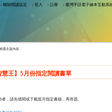
輔助閱讀設定
登入
註冊
臺灣手語電子繪本互動系
精選主題內容
題智慧王】5月份指定閱讀書單
動者，請先借閱或下載當月指定書籍，再答題。