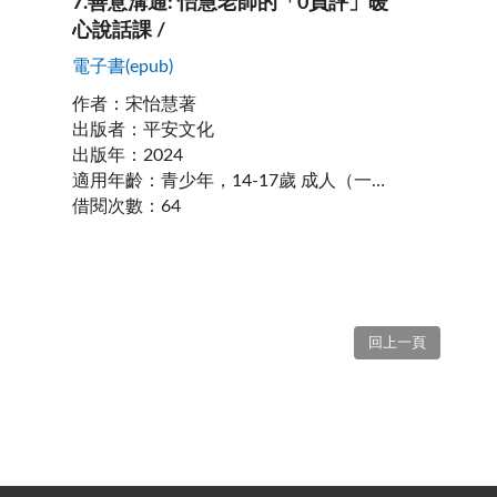
7
.
善意溝通: 怡慧老師的「0負評」暖
心說話課 /
電子書(epub)
作者
：
宋怡慧著
出版者
：
平安文化
出版年
：
2024
適用年齡
：
青少年，14-17歲 成人（一般） 樂齡，60歲以上
借閱次數
：
64
回上一頁