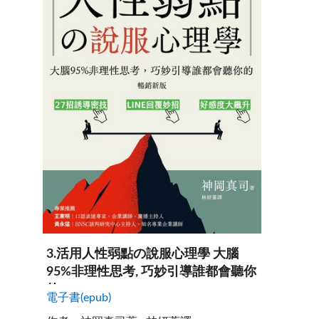
3
.
活用人性弱點の說服心理學 大腦
95%非理性思考, 巧妙引導誰都會聽你
的 /
電子書(epub)