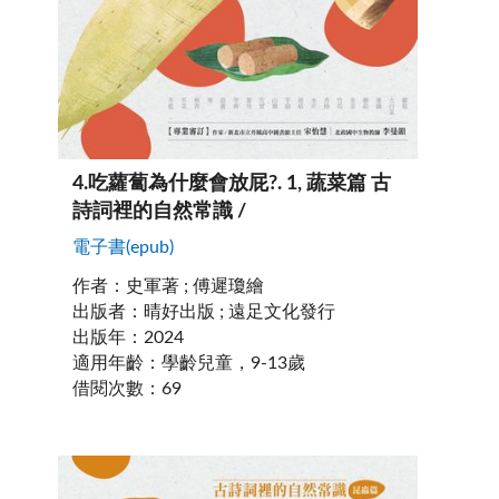
4
.
吃蘿蔔為什麼會放屁?. 1, 蔬菜篇 古
詩詞裡的自然常識 /
電子書(epub)
作者
：
史軍著 ; 傅遲瓊繪
出版者
：
晴好出版 ; 遠足文化發行
出版年
：
2024
適用年齡
：
學齡兒童，9-13歲
借閱次數
：
69