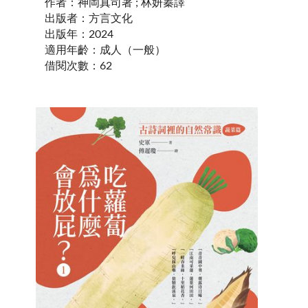
作者
：
神岡真司著 ; 林妍蓁譯
出版者
：
方言文化
出版年
：
2024
適用年齡
：
成人（一般）
借閱次數
：
62