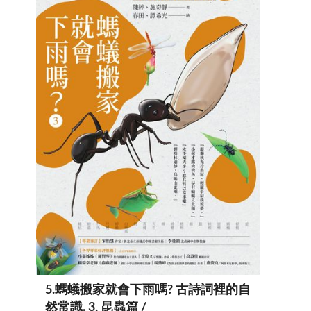
5
.
螞蟻搬家就會下雨嗎? 古詩詞裡的自
然常識. 3, 昆蟲篇 /